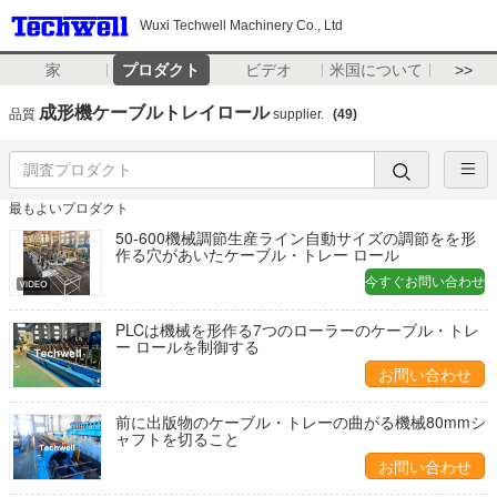
Wuxi Techwell Machinery Co., Ltd
家
プロダクト
ビデオ
米国について
>>
成形機ケーブルトレイロール
品質
supplier.
(49)
最もよいプロダクト
50-600機械調節生産ライン自動サイズの調節をを形
作る穴があいたケーブル・トレー ロール
今すぐお問い合わせ
PLCは機械を形作る7つのローラーのケーブル・トレ
ー ロールを制御する
お問い合わせ
前に出版物のケーブル・トレーの曲がる機械80mmシ
ャフトを切ること
お問い合わせ