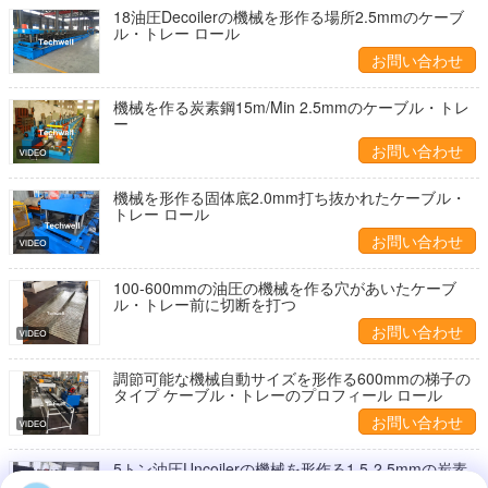
18油圧Decoilerの機械を形作る場所2.5mmのケーブ
ル・トレー ロール
お問い合わせ
機械を作る炭素鋼15m/Min 2.5mmのケーブル・トレ
ー
お問い合わせ
機械を形作る固体底2.0mm打ち抜かれたケーブル・
トレー ロール
お問い合わせ
100-600mmの油圧の機械を作る穴があいたケーブ
ル・トレー前に切断を打つ
お問い合わせ
調節可能な機械自動サイズを形作る600mmの梯子の
タイプ ケーブル・トレーのプロフィール ロール
お問い合わせ
5トン油圧Uncoilerの機械を形作る1.5-2.5mmの炭素
鋼のケーブル・トレー ロール