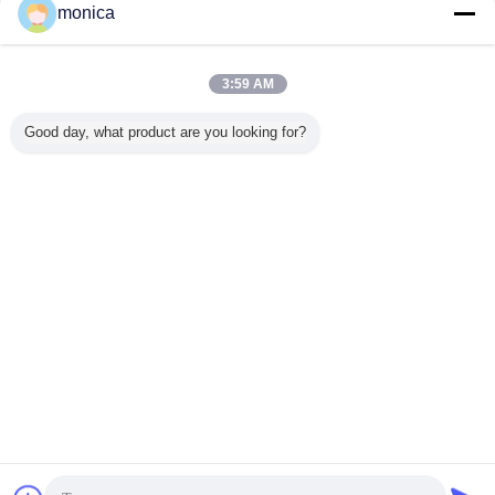
monica
お問い合わせ
鋼鉄ケーブル・トレーの梯子のプロフィール シート
3:59 AM
を作るための機械を形作るCT100-600電線の梯子ロ
ール
お問い合わせ
Good day, what product are you looking for?
1 / 5
言語を変えて下さい
Japanese
ホーム
|
米国について
|
私達に連絡しなさい
|
サイトマップ
|
プライバシー規約
デスクトップの眺め
Copyright © 2012 - 2026 Wuxi Techwell Machinery Co., Ltd.
All rights reserved.