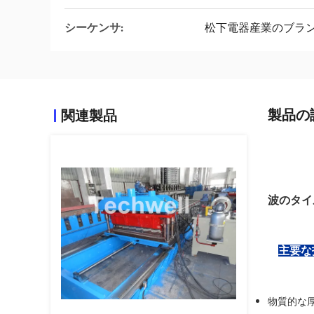
シーケンサ:
松下電器産業のブラ
製品の
関連製品
波のタイ
主要
物質的な厚