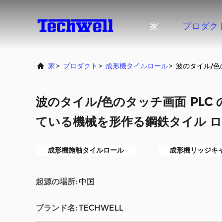
家
プロダク
家
>
プロダクト
>
成形機タイルロール
>
波のタイル/色
波のタイル/色のタッチ画面 PLC
ている機械を形作る鋼鉄タイル 
成形機施釉タイルロール
成形機リッジキ
起源の場所:
中国
ブランド名:
TECHWELL