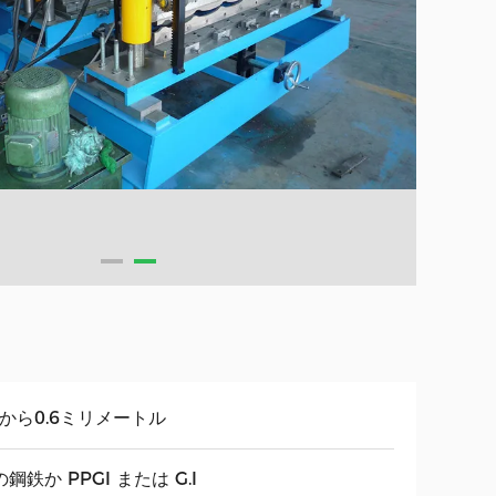
.4から0.6ミリメートル
鋼鉄か PPGI または G.I