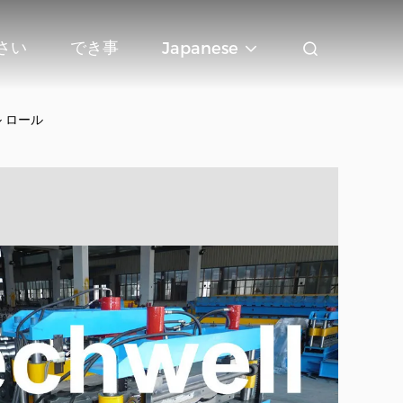
さい
でき事
Japanese
 ロール