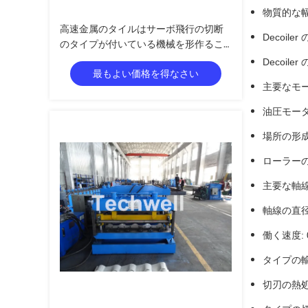
物質的な幅
高速金属のタイルはサーボ飛行の切断
Decoi
のタイプが付いている機械を形作るこ
とを冷間圧延します
Decoile
最もよい価格を得なさい
主要なモータ
油圧モーター
場所の形成
ローラーの
主要な軸線
軸線の直径:
働く速度: 0
タイプの輸
切刃の熱処理