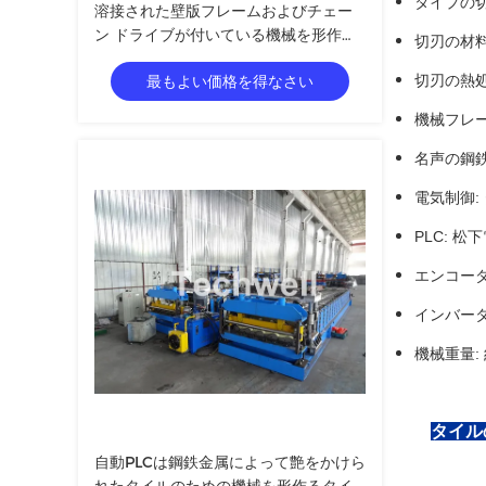
タイプの切
溶接された壁版フレームおよびチェー
ン ドライブが付いている機械を形作る
切刃の材料: 
金属によって艶をかけられる波のタイ
最もよい価格を得なさい
切刃の熱処理
ル ロール
機械フレー
名声の鋼鉄の 
電気制御:
PLC: 
エンコーダ
インバーター
機械重量: 
タイル
自動PLCは鋼鉄金属によって艶をかけら