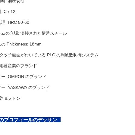
断: 油圧切断
C r 12
: HRC 50-60
ムの立場: 溶接された構造スチール
Thickmess: 18mm
 タッチ画面が付いている PLC の周波数制御システム
松下電器産業のブランド
ー: OMRON のブランド
: YASKAWA のブランド
約 8.5 トン
のプロフィールのデッサン